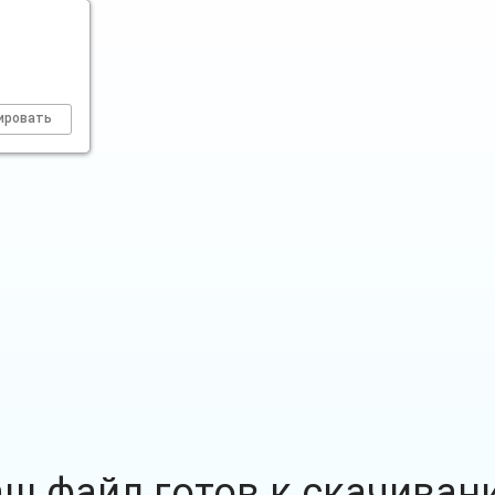
ировать
аш файл готов к скачиван